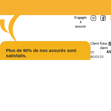
Engagés
à
assurer
Client
Futur
:
client
Plus de 90% de nos assurés sont
A
01
:
satisfaits.
8005
01
5000
49
48
★
★
★
★
★
27 81
4,5/5
3444 avis clients