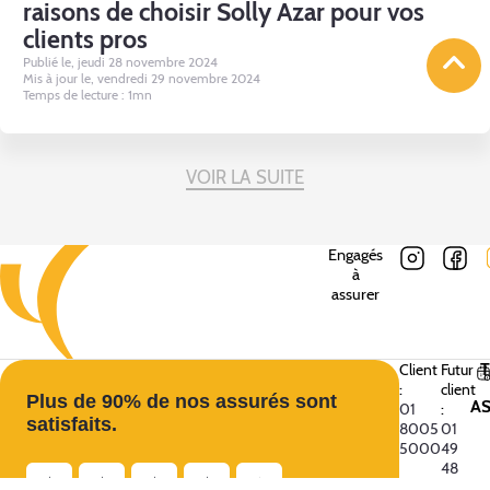
raisons de choisir Solly Azar pour vos
clients pros
Publié le, jeudi 28 novembre 2024
Mis à jour le, vendredi 29 novembre 2024
Temps de lecture : 1mn
VOIR LA SUITE
Engagés
à
assurer
Client
Futur
:
client
Plus de 90% de nos assurés sont
A
01
:
satisfaits.
8005
01
5000
49
48
★
★
★
★
★
27 81