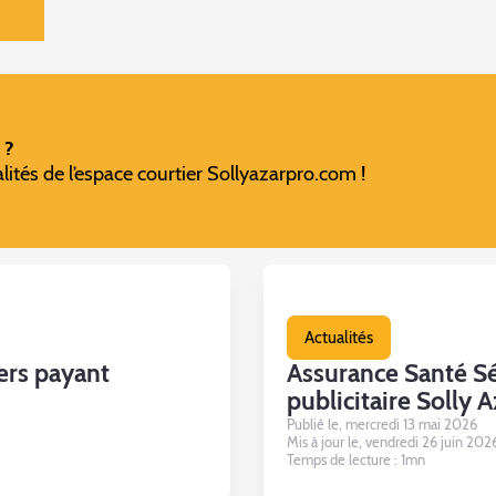
 ?
ités de l’espace courtier Sollyazarpro.com !
Actualités
iers payant
Assurance Santé Sé
publicitaire Solly A
Publié le, mercredi 13 mai 2026
Mis à jour le, vendredi 26 juin 202
Temps de lecture : 1mn