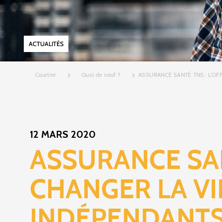
ACTUALITÉS
Courtier
Quoi de neuf ?
ASSURANCE SANTÉ TNS : L’OF
12 MARS 2020
ASSURANCE SAN
CHANGER LA VI
INDÉPENDANT